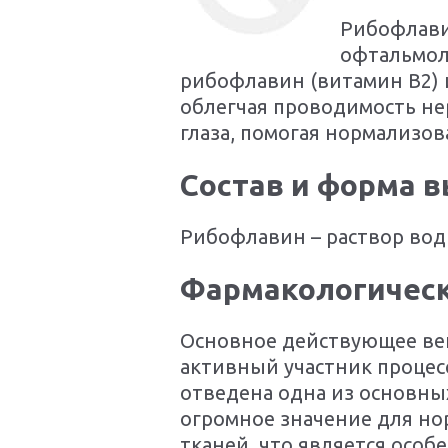
Рибофлави
офтальмол
рибофлавин (витамин В2) 
облегчая проводимость не
глаза, помогая нормализов
Состав и форма 
Рибофлавин – раствор вод
Фармакологическ
Основное действующее вещ
активный участник процесс
отведена одна из основных
огромное значение для н
тканей, что является осо