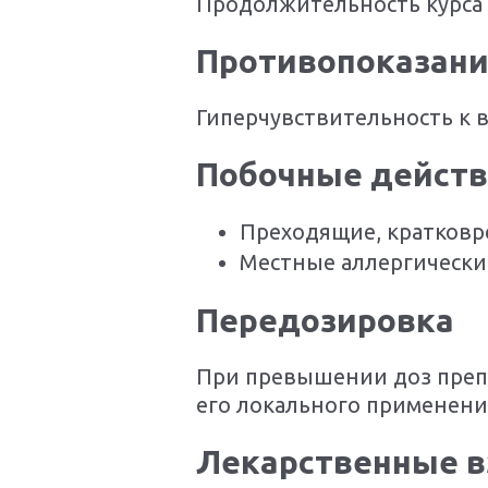
Продолжительность курса 
Противопоказан
Гиперчувствительность к 
Побочные дейст
Преходящие, кратковр
Местные аллергически
Передозировка
При превышении доз препа
его локального применени
Лекарственные 