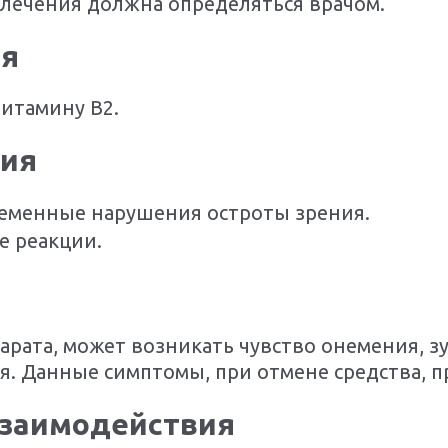
лечения должна определяться врачом.
ия
витамину В2.
вия
еменные нарушения остроты зрения.
е реакции.
рата, может возникать чувство онемения, зу
я. Данные симптомы, при отмене средства, п
взаимодействия