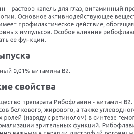
н – раствор капель для глаз, витаминный пр
огии. Основное активнодействующее веществ
имеет профилактическое действие, обогащая
рвных импульсов. Особое влияние рибофлави
ать ее функции.
выпуска
ный 0,01% витамина В2.
ие свойства
ество препарата Рибофлавин - витамин В2.
ов белкового, жирового, а также углеводног
 ролей (наряду с ретинолом) в синтезе гемо
ормализации зрительных функций. Рибофлав
бенно важным в терапии дистрофий роговицы