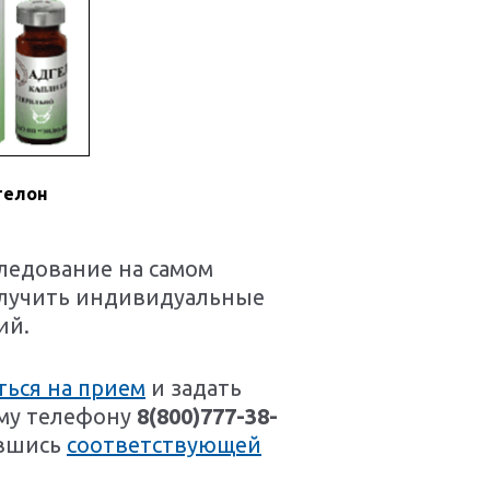
гелон
ледование на самом
получить индивидуальные
ий.
ться на прием
и задать
ому телефону
8(800)777-38-
авшись
соответствующей