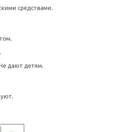
скими средствами.
том.
.
Не дают детям.
вуют.