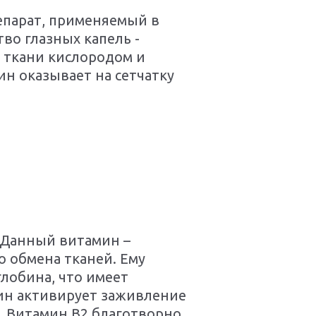
епарат, применяемый в
о глазных капель -
 ткани кислородом и
н оказывает на сетчатку
 Данный витамин –
о обмена тканей. Ему
глобина, что имеет
ин активирует заживление
. Витамин В2 благотворно