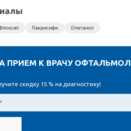
риалы
Флоксал
Лакрисифи
Опатанол
А ПРИЕМ К ВРАЧУ ОФТАЛЬМО
лучите
скидку 15 %
на диагностику!