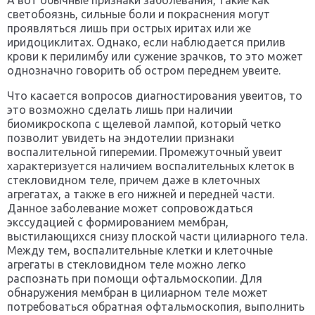
А вот обычные признаки заболевания, такие как
светобоязнь, сильные боли и покраснения могут
проявляться лишь при острых иритах или же
иридоциклитах. Однако, если наблюдается прилив
крови к перилимбу или сужение зрачков, то это может
однозначно говорить об остром переднем увеите.
Что касается вопросов диагностирования увеитов, то
это возможно сделать лишь при наличии
биомикроскопа с щелевой лампой, который четко
позволит увидеть на эндотелии признаки
воспалительной гиперемии. Промежуточный увеит
характеризуется наличием воспалительных клеток в
стекловидном теле, причем даже в клеточных
агрегатах, а также в его нижней и передней части.
Данное заболевание может сопровождаться
экссудацией с формированием мембран,
выстилающихся снизу плоской части цилиарного тела.
Между тем, воспалительные клетки и клеточные
агрегаты в стекловидном теле можно легко
распознать при помощи офтальмоскопии. Для
обнаружения мембран в цилиарном теле может
потребоваться обратная офтальмоскопия, выполнить