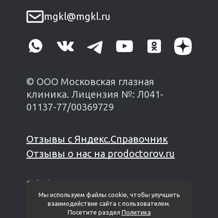
mgkl@mgkl.ru
© ООО Московская глазная
клиника. Лицензия №: Л041-
01137-77/00369729
Отзывы с Яндекс.Справочник
Отзывы о нас на prodoctorov.ru
Сайт финансируется из личных средств
владельца*
Мы используем файлы cookie, чтобы улучшить
взаимодействие сайта с пользователем.
Политика защиты и обработки
Посетите раздел
Политика
персональных данных
Пользовательское