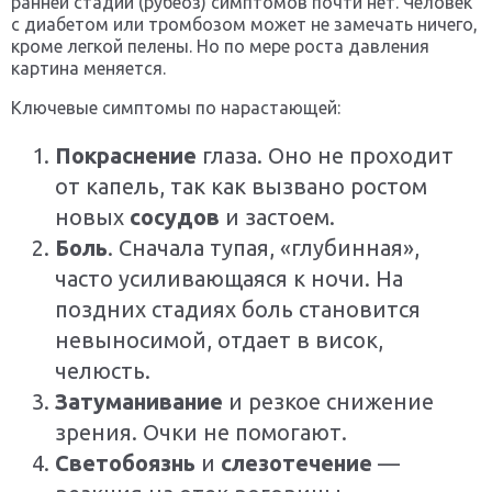
ранней стадии (рубеоз) симптомов почти нет. Человек
с диабетом или тромбозом может не замечать ничего,
кроме легкой пелены. Но по мере роста давления
картина меняется.
Ключевые симптомы по нарастающей:
Покраснение
глаза. Оно не проходит
от капель, так как вызвано ростом
новых
сосудов
и застоем.
Боль
. Сначала тупая, «глубинная»,
часто усиливающаяся к ночи. На
поздних стадиях боль становится
невыносимой, отдает в висок,
челюсть.
Затуманивание
и резкое снижение
зрения. Очки не помогают.
Светобоязнь
и
слезотечение
—