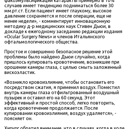
факоэмульсификации катаракты примерно в 10%
случаев имеет тенденцию подниматься более 30
мм.рт.ст. Если пациент имеет глаукому, высокое
давление сохраняется и после операции, еще не
менее недели», - комментирует инновационную
методику д-р медицинских наук Стивен Дьюи, в
докладе к ежегодному заседанию редакции издания
«Ocular Surgery News» и членов Итальянского
офтальмологического общества.
Простое и совершенно безопасное решение этой
проблемы было найдено Дьюи случайно, когда
пришлось купировать кровотечение, возникшее при
орошении камеры глаза, с целью смыть заложенный
вискоэластик.
«Возникло кровоизлияние, чтобы остановить его
посредством сжатия, я применил воздух. Поместил
внутрь камеры глаза отфильтрованный воздушный
пузырек и оставил его на 60 секунд. Этот
эффективный и простой способ, легко повторить,
когда кровотечение продолжается. После
купировании кровоизлияния, воздух удаляется», -
поясняет он.
Хирург обратил внимание, что в случаях, когда в ходе