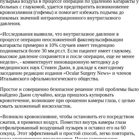
пузырька воздуха в процессе операции по удалению катаракты у
больных с глаукомой, удается предотвратить возникновение
кровоизлияния (гифемы) и помогает избежать подъема до
пиковых значений интраоперационного внутриглазного
давления.
«Исследования выявили, что внутриглазное давление в
процессе операции неосложненной факоэмульсификации
катаракты примерно в 10% случаев имеет тенденцию
подниматься более 30 мм.рт.ст. Если пациент имеет глаукому,
высокое давление сохраняется и после операции, еще не менее
недели», - комментирует инновационную методику д-р
медицинских наук Стивен Дьюи, в докладе к ежегодному
заседанию редакции издания «Ocular Surgery News» и членов
Итальянского офтальмологического общества.
Простое и совершенно безопасное решение этой проблемы было
найдено Дьюи случайно, когда пришлось купировать
кровотечение, возникшее при орошении камеры глаза, с целью
смыть заложенный вискоэластик.
«Возникло кровоизлияние, чтобы остановить его посредством
сжатия, я применил воздух. Поместил внутрь камеры глаза
отфильтрованный воздушный пузырек и оставил его на 60
секунд. Этот эффективный и простой способ, легко повторить,
когда кровотечение продолжается. После купировании