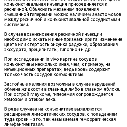
конъюнктивальная инъекция присоединяется к
ресничной. Объяснить механизм появления
смешанной гиперемии можно наличием анастомозов
между ресничной и конъюнктивальной сосудистыми
системами.
В случае возникновения ресничной инъекции
необходимо искать и иные признаки ирита: изменение
цвета или стертость рисунка радужки, образования
экссудата, преципитаты, гипопион и др.
При исследовании in vivo картина сосудов
конъюнктивы несколько иная, чем, к примеру, на
инъекционных препаратах, ведь кровь содержит
только часть сосудов конъюнктивы.
Застойные явления возможны в случае нарушений
обмена жидкости в глазнице лмбо в глазном яблоке.
При острой глаукоме, гиперемия сопровождается
хемозом и отеком века.
В ряде случаев на конъюнктиве выявляются
расширения лимфатических сосудов, с попаданием
туда крови – это, так называемая геморрагическая
лимфангиэктазия.