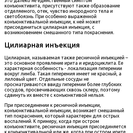
это далеко не единственный симптом
конъюнктивита, присутствуют также образование
отделяемого, отек, чувство инородного тела и
светобоязнь. При особенно выраженной
конъюнктивальной инъекции, к ней может
присоединиться цилиарная инъекция, с
возникновением смешанного типа покраснения.
Цилиарная инъекция
Цилиарная, называемая также ресничной инъекцией –
это основное проявление ирита и иридоциклита. Ее
характерная особенность - локализация гиперемии
вокруг лимба. Такая гиперемия имеет не красный, а
лиловый цвет. Отдельные сосуды не
просматриваются ввиду гиперемии более глубоких
сосудов, просвечивающих сквозь склеру, поэтому
сдвинуть их вместе с конъюнктивой нельзя.
При присоединении к ресничной инъекции,
конъюнктивальной инъекции, возникает смешанный
тип покраснения, который характерен для острых
воспалений. К примеру, когда при остром
конъюнктивите, ресничная инъекция присоединяется
к конъюнктивальной или же, когда при остром ирите