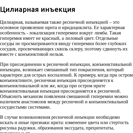
Цилиарная инъекция
Цилиарная, называемая также ресничной инъекцией – это
основное проявление ирита и иридоциклита. Ее характерная
особенность - локализация гиперемии вокруг лимба. Такая
гиперемия имеет не красный, а лиловый цвет. Отдельные
сосуды не просматриваются ввиду гиперемии более глубоких
сосудов, просвечивающих сквозь склеру, поэтому сдвинуть их
вместе с конъюнктивой нельзя.
При присоединении к ресничной инъекции, конъюнктивальной
инъекции, возникает смешанный тип покраснения, который
характерен для острых воспалений. К примеру, когда при остром
конъюнктивите, ресничная инъекция присоединяется к
конъюнктивальной или же, когда при остром ирите
конъюнктивальная инъекция присоединяется к ресничной.
Объяснить механизм появления смешанной гиперемии можно
наличием анастомозов между ресничной и конъюнктивальной
сосудистыми системами.
В случае возникновения ресничной инъекции необходимо
искать и иные признаки ирита: изменение цвета или стертость
рисунка радужки, образования экссудата, преципитаты,