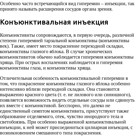
Особенно часто встречающийся вид гиперемии – инъекции, так
принято называть расширения сосудов органа зрения.
Конъюнктивальная инъекция
Конъюнктивиты сопровождаются, в первую очередь, различной
степени гиперемией тарзальной конъюнктивы (конъюнктивы
век). Также, имеет место покраснение переходной складки,
конъюнктивы глазного яблока. В случае хронических
конъюнктивитов обычно наблюдается гиперемия конъюнктивы
хряща. При острых воспалениях наблюдается и гиперемия
конъюнктивы глаза, и конъюнктивы хряща.
Отличительная особенность конъюнктивальной гиперемии в
том, что покраснение конъюнктивы глазного яблока особенно
интенсивно вблизи переходной складки. Она становится
выраженно красного цвета (т. е. не лилового или синюшного),
появляется возможность видеть отдельные сосуды или сдвинуть
их вместе с конъюнктивой. Бесспорно, это далеко не
единственный симптом конъюнктивита, присутствуют также
образование отделяемого, отек, чувство инородного тела и
светобоязнь. При особенно выраженной конъюнктивальной
инъекции, к ней может присоединиться цилиарная инъекция, с
возникновением смешанного типа покраснения.