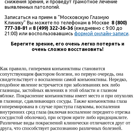
снижения зрения, и проведут грамотное лечение
выявленных патологий.
Записаться на прием в "Московскую Глазную
Клинику" Вы можете по телефонам в Москве
8 (800)
777-38-81
и
8 (499) 322-36-36
(ежедневно с 9:00 до
21:00) или воспользовавшись
формой онлайн-записи
.
Берегите зрение, его очень легко потерять и
очень сложно восстановить!
Как правило, гиперемия конъюнктивы становится
сопутствующим фактором болезни, но первую очередь, она
свидетельствует о воспалении самой конъюнктивы. Нередко,
подобное явление встречается при заболеваниях век либо
глазницы, застойных явлениях в этой области и глазном
яблоке. Покраснение конъюнктивы имеет место и при опухолях
в глазнице, сдавливающих сосуды. Также конъюнктива глаза
гиперемирована в случае приступа глаукомы, воспаления
внутренних сред глаза (включая воспаление переднего отрезка
сосудистой оболочки), при остром ирите либо иридоциклите.
Различные виды покраснений клинически отличаются друг от
друга, что способствует распознанию различных болезней.