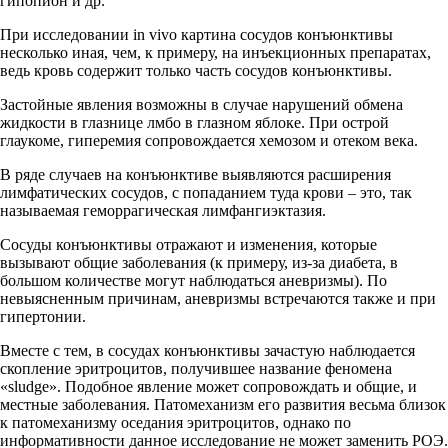
гипопион и др.
При исследовании in vivo картина сосудов конъюнктивы
несколько иная, чем, к примеру, на инъекционных препаратах,
ведь кровь содержит только часть сосудов конъюнктивы.
Застойные явления возможны в случае нарушений обмена
жидкости в глазнице лмбо в глазном яблоке. При острой
глаукоме, гиперемия сопровождается хемозом и отеком века.
В ряде случаев на конъюнктиве выявляются расширения
лимфатических сосудов, с попаданием туда крови – это, так
называемая геморрагическая лимфангиэктазия.
Сосуды конъюнктивы отражают и изменения, которые
вызывают общие заболевания (к примеру, из-за диабета, в
большом количестве могут наблюдаться аневризмы). По
невыясненным причинам, аневризмы встречаются также и при
гипертонии.
Вместе с тем, в сосудах конъюнктивы зачастую наблюдается
скопление эритроцитов, получившее название феномена
«sludge». Подобное явление может сопровождать и общие, и
местные заболевания. Патомеханизм его развития весьма близок
к патомеханизму оседания эритроцитов, однако по
информативности данное исследование не может заменить РОЭ.