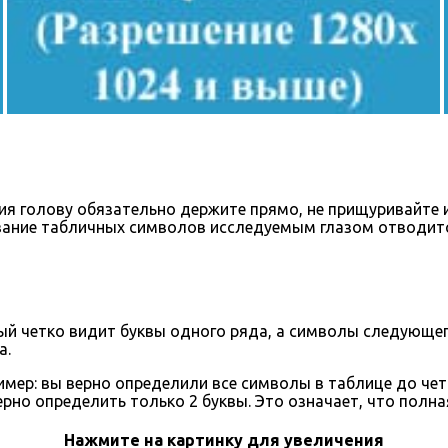
я голову обязательно держите прямо, не прищуривайте и 
вание табличных символов исследуемым глазом отводится
й четко видит буквы одного ряда, а символы следующего 
а.
мер: вы верно определили все символы в таблице до че
рно определить только 2 буквы. Это означает, что полна
Нажмите на картинку для увеличения