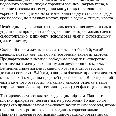
подобного засвета, люди с хорошим зрением, закрыв глаза, в
течение нескольких секунд или минут видят светящийся
«крест». Имеющие же косоглазие, видят одну из полосок, редко
обе полоски, но в разных местах, крайне редко – фигуру креста.
Необходимые для развития правильного зрения двумя глазами
упражнения проводят на оборудовании, которое можно сделать
самостоятельно, к примеру, использовав лампу–фотовспышку
(далее – лампу).
Световой проем лампы сначала закрывают белой бумагой–
калькой, поверх нее, делают непрозрачный экран из картона.
Предварительно в экране необходимо проделать отверстие
похожее на замочную скважину для двустороннего ключа.
Величина диаметра центрального круга в этом отверстии
должна составлять 5-10 мм, а ширина боковых прорезей делается
меньше – 3-5 мм, длина прорезей произвольная. В центральной
части круглого отверстия, на кальку наносят отметку в виде
жирной точки (карандашом или ручкой) для фиксации взгляда.
Тренировку осуществляют следующим образом. Пациент
плотно прикрывает левый глаз, на расстоянии 15 или 20 см
перед его правым глазом помещают лампу таким образом, чтобы
прорези в отверстии экране находились горизонтально.
Пациенту предлагается правым глазом зафиксировать метку,