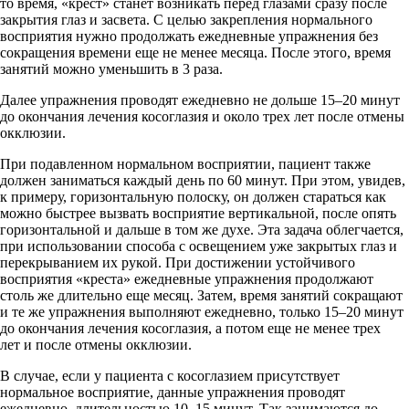
то время, «крест» станет возникать перед глазами сразу после
закрытия глаз и засвета. С целью закрепления нормального
восприятия нужно продолжать ежедневные упражнения без
сокращения времени еще не менее месяца. После этого, время
занятий можно уменьшить в 3 раза.
Далее упражнения проводят ежедневно не дольше 15–20 минут
до окончания лечения косоглазия и около трех лет после отмены
окклюзии.
При подавленном нормальном восприятии, пациент также
должен заниматься каждый день по 60 минут. При этом, увидев,
к примеру, горизонтальную полоску, он должен стараться как
можно быстрее вызвать восприятие вертикальной, после опять
горизонтальной и дальше в том же духе. Эта задача облегчается,
при использовании способа с освещением уже закрытых глаз и
перекрыванием их рукой. При достижении устойчивого
восприятия «креста» ежедневные упражнения продолжают
столь же длительно еще месяц. Затем, время занятий сокращают
и те же упражнения выполняют ежедневно, только 15–20 минут
до окончания лечения косоглазия, а потом еще не менее трех
лет и после отмены окклюзии.
В случае, если у пациента с косоглазием присутствует
нормальное восприятие, данные упражнения проводят
ежедневно, длительностью 10–15 минут. Так занимаются до