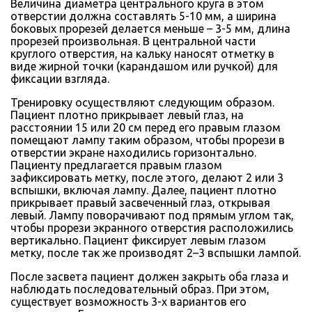
Величина диаметра центрального круга в этом
отверстии должна составлять 5-10 мм, а ширина
боковых прорезей делается меньше – 3-5 мм, длина
прорезей произвольная. В центральной части
круглого отверстия, на кальку наносят отметку в
виде жирной точки (карандашом или ручкой) для
фиксации взгляда.
Тренировку осуществляют следующим образом.
Пациент плотно прикрывает левый глаз, на
расстоянии 15 или 20 см перед его правым глазом
помещают лампу таким образом, чтобы прорези в
отверстии экране находились горизонтально.
Пациенту предлагается правым глазом
зафиксировать метку, после этого, делают 2 или 3
вспышки, включая лампу. Далее, пациент плотно
прикрывает правый засвеченный глаз, открывая
левый. Лампу поворачивают под прямым углом так,
чтобы прорези экранного отверстия расположились
вертикально. Пациент фиксирует левым глазом
метку, после так же производят 2–3 вспышки лампой.
После засвета пациент должен закрыть оба глаза и
наблюдать последовательный образ. При этом,
существует возможность 3-х вариантов его