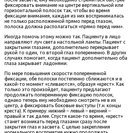
фиксировать внимание на центре вертикальной или
горизонтальной полосок так, чтобы во время
фиксации внимания, каждая из них воспринималась
не только расположенной прямо перед глазом,
полоска должна располагаться «прямо перед ним».
Иногда помочь этому можно так. Пациенту в лицо
направляют луч света настольной лампы. Пациент с
закрытыми глазами, дополнительно перекрывает
рукой то один, то второй глаз попеременно. В других
случаях помогает, когда пациент дополнительно оба
глаза закрывает ладонями.
По мере повышения скорости попеременной
фиксации, обе полоски постепенно сближаются и в
какой-то момент «сливаются», образуя «крест». Как
только это произойдет, пациенту предлагают
продолжать попеременную фиксацию полосок,
однако теперь ему необходимо смотреть не в их
центр, а фиксировать боковые выступы (т.н. концы
креста). К примеру: нижний – левый – верхний –
правый и так далее. Спустя какое-то время, «крест»
станет возникать перед глазами сразу после
закрытия глаз и засвета. С целью закрепления
нормального восприятия нужно продолжать