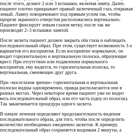
после этого, делают 2 или 3 вспышки, включая лампу. Далее,
пациент плотно прикрывает правый засвеченный глаз, открывая
левый. Лампу поворачивают под прямым углом так, чтобы
прорези экранного отверстия расположились вертикально.
Пациент фиксирует левым глазом метку, после так же
производят 2–3 вспышки лампой.
После засвета пациент должен закрыть оба глаза и наблюдать
последовательный образ. При этом, существует возможность 3-х
вариантов его восприятия. Если восприятие нормальное, он
видит горизонтальную и вертикальную полоски, образующие
крест. При отсутствии или подавлении нормального
восприятия, ему видится, то горизонтальная полоска, то
вертикальная, сменяющие друг друга.
При «косоглазом зрении» горизонтальная и вертикальная
полоски видны одновременно, правда располагаются они в
разных местах. Через некоторое время пациент уже не видит
весь последовательный образ, или его часть (одну из полосок).
Так заканчивается процедура одного засвета.
В начале лечения определяют продолжительность видения
последовательного образа, для того, чтобы после определить
количество необходимых ежедневно засветов. К примеру,
последовательный образ сохраняется видимым 2 минуты, а