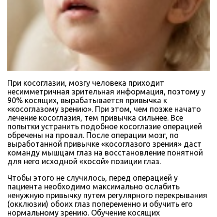
При косоглазии, мозгу человека приходит
несимметричная зрительная информация, поэтому у
90% косящих, вырабатывается привычка к
«косоглазому зрению». При этом, чем позже начато
лечение косоглазия, тем привычка сильнее. Все
попытки устранить подобное косоглазие операцией
обречены на провал. После операции мозг, по
выработанной привычке «косоглазого зрения» даст
команду мышцам глаз на восстановление понятной
для него исходной «косой» позиции глаз.
Чтобы этого не случилось, перед операцией у
пациента необходимо максимально ослабить
ненужную привычку путем регулярного перекрывания
(окклюзии) обоих глаз попеременно и обучить его
нормальному зрению. Обучение косящих