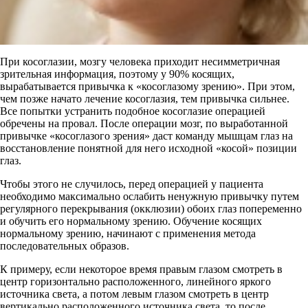
При косоглазии, мозгу человека приходит несимметричная
зрительная информация, поэтому у 90% косящих,
вырабатывается привычка к «косоглазому зрению». При этом,
чем позже начато лечение косоглазия, тем привычка сильнее.
Все попытки устранить подобное косоглазие операцией
обречены на провал. После операции мозг, по выработанной
привычке «косоглазого зрения» даст команду мышцам глаз на
восстановление понятной для него исходной «косой» позиции
глаз.
Чтобы этого не случилось, перед операцией у пациента
необходимо максимально ослабить ненужную привычку путем
регулярного перекрывания (окклюзии) обоих глаз попеременно
и обучить его нормальному зрению. Обучение косящих
нормальному зрению, начинают с применения метода
последовательных образов.
К примеру, если некоторое время правым глазом смотреть в
центр горизонтально расположенного, линейного яркого
источника света, а потом левым глазом смотреть в центр
вертикально расположенного источника света, то после