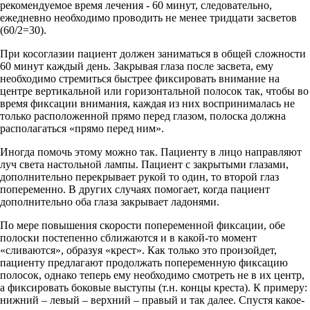
рекомендуемое время лечения - 60 минут, следовательно,
ежедневно необходимо проводить не менее тридцати засветов
(60/2=30).
При косоглазии пациент должен заниматься в общей сложности
60 минут каждый день. Закрывая глаза после засвета, ему
необходимо стремиться быстрее фиксировать внимание на
центре вертикальной или горизонтальной полосок так, чтобы во
время фиксации внимания, каждая из них воспринималась не
только расположенной прямо перед глазом, полоска должна
располагаться «прямо перед ним».
Иногда помочь этому можно так. Пациенту в лицо направляют
луч света настольной лампы. Пациент с закрытыми глазами,
дополнительно перекрывает рукой то один, то второй глаз
попеременно. В других случаях помогает, когда пациент
дополнительно оба глаза закрывает ладонями.
По мере повышения скорости попеременной фиксации, обе
полоски постепенно сближаются и в какой-то момент
«сливаются», образуя «крест». Как только это произойдет,
пациенту предлагают продолжать попеременную фиксацию
полосок, однако теперь ему необходимо смотреть не в их центр,
а фиксировать боковые выступы (т.н. концы креста). К примеру:
нижний – левый – верхний – правый и так далее. Спустя какое-