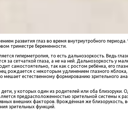
ением развития глаз во время внутриутробного периода
рвом триместре беременности.
ется гиперметропия, то есть дальнозоркость. Ведь глазн
за сетчаткой глаза, а не на ней. Дальнозоркость у мале
одит самостоятельно, так как с ростом ребёнка, его гла
нец рождается с некоторым удлинением глазного яблока, 
о мешает естественному формированию зрительного анал
 дети, у которых один из родителей или оба близоруки.
ляется предрасположенностью зрительной системы к разв
ивных внешних факторов. Врождённая же близорукость, в
ния зрительных функций.