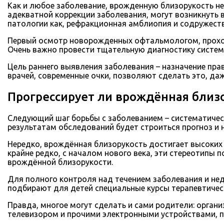
Как и любое заболевание, врожденную близорукость не
адекватной коррекции заболевания, могут возникнуть в
патологии как, рефракционная амблиопия и содружестве
Первый осмотр новорожденных офтальмологом, проход
Очень важно провести тщательную диагностику систе
Цель раннего выявления заболевания – назначение пра
врачей, современные очки, позволяют сделать это, даж
Прогрессирует ли врождённая близ
Следующий шаг борьбы с заболеванием – систематичес
результатам обследований будет строиться прогноз и 
Нередко, врождённая близорукость достигает высоких 
крайне редко, с началом нового века, эти стереотипы
врождённой близорукости.
Для полного контроля над течением заболевания и не
подбирают для детей специальные курсы терапевтичес
Правда, многое могут сделать и сами родители: орган
телевизором и прочими электронными устройствами, пр