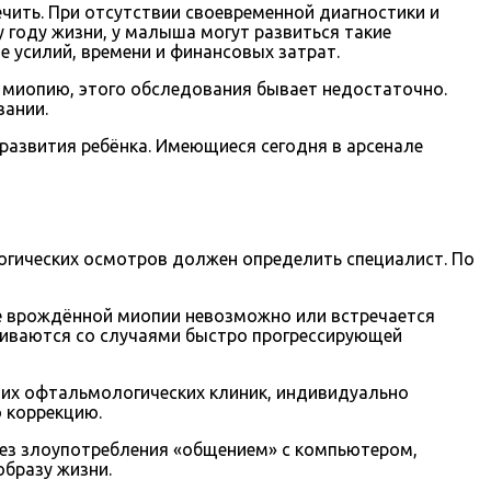
чить. При отсутствии своевременной диагностики и
у году жизни, у малыша могут развиться такие
е усилий, времени и финансовых затрат.
миопию, этого обследования бывает недостаточно.
вании.
 развития ребёнка. Имеющиеся сегодня в арсенале
огических осмотров должен определить специалист. По
ие врождённой миопии невозможно или встречается
лкиваются со случаями быстро прогрессирующей
щих офтальмологических клиник, индивидуально
 коррекцию.
 без злоупотребления «общением» с компьютером,
образу жизни.