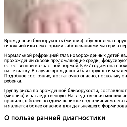
Врождённая близорукость (миопия) обусловлена наруш
гипоксией или некоторыми заболеваниями матери в пе
Нормальной рефракцией глаз новорожденных детей явля
прохождении сквозь преломляющие среды, фокусируются 
естественной возрастной нормой. К 6-7 годам она прох
на сетчатку. В случае врождённой близорукости младе
Подобное состояние, достаточно опасно, поскольку он
ребенка.
Группу риска по врожденной близорукости, составляют
(миопию) и наследственную. Наследственная миопия яв
правило, в более позднем периоде под влиянием негат
и является более опасной для дальнейшего формирова
О пользе ранней диагностики