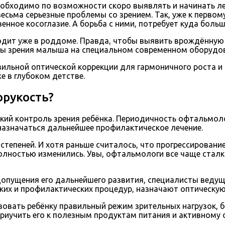
обходимо по возможности скоро выявлять и начинать ле
есьма серьезные проблемы со зрением. Так, уже к первом
нное косоглазие. А борьба с ними, потребует куда больш
ит уже в роддоме. Правда, чтобы выявить врождённую 
мы зрения малыша на специальном современном оборудо
вильной оптической коррекции для гармоничного роста и
е в глубоком детстве.
орукость?
кий контроль зрения ребёнка. Периодичность офтальмол
назначаться дальнейшее профилактическое лечение.
степеней. И хотя раньше считалось, что прогрессирован
 полностью изменились. Увы, офтальмологи все чаще ста
допущения его дальнейшего развития, специалисты веду
ких и профилактических процедур, назначают оптическую
изовать ребёнку правильный режим зрительных нагрузок,
иучить его к полезным продуктам питания и активному 