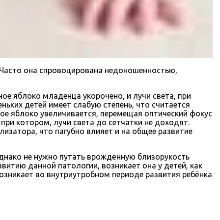
. Часто она спровоцирована недоношенностью,
ое яблоко младенца укорочено, и лучи света, при
ньких детей имеет слабую степень, что считается
зное яблоко увеличивается, перемещая оптический фокус
при котором, лучи света до сетчатки не доходят.
изатора, что пагубно влияет и на общее развитие
 Однако не нужно путать врождённую близорукость
итию данной патологии, возникает она у детей, как
озникает во внутриутробном периоде развития ребёнка