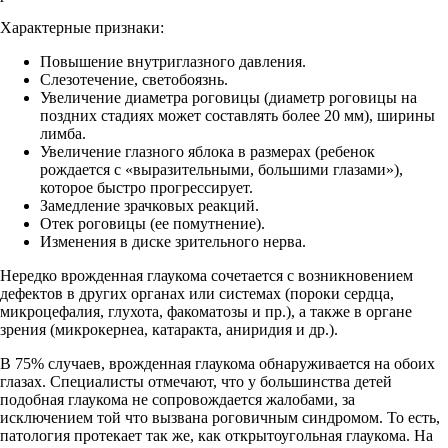
Характерные признаки:
Повышение внутриглазного давления.
Слезотечение, светобоязнь.
Увеличение диаметра роговицы (диаметр роговицы на
поздних стадиях может составлять более 20 мм), ширины
лимба.
Увеличение глазного яблока в размерах (ребенок
рождается с «выразительными, большими глазами»),
которое быстро прогрессирует.
Замедление зрачковых реакций.
Отек роговицы (ее помутнение).
Изменения в диске зрительного нерва.
Нередко врожденная глаукома сочетается с возникновением
дефектов в других органах или системах (пороки сердца,
микроцефалия, глухота, факоматозы и пр.), а также в органе
зрения (микрокернеа, катаракта, аниридия и др.).
В 75% случаев, врожденная глаукома обнаруживается на обоих
глазах. Специалисты отмечают, что у большинства детей
подобная глаукома не сопровождается жалобами, за
исключением той что вызвана роговичным синдромом. То есть,
патология протекает так же, как открытоугольная глаукома. На