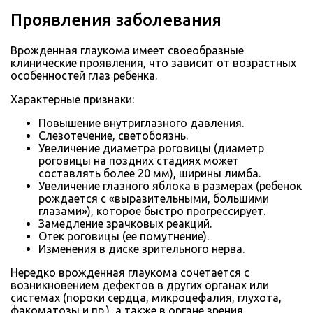
Проявления заболевания
Врожденная глаукома имеет своеобразные
клинические проявления, что зависит от возрастных
особенностей глаз ребенка.
Характерные признаки:
Повышение внутриглазного давления.
Слезотечение, светобоязнь.
Увеличение диаметра роговицы (диаметр
роговицы на поздних стадиях может
составлять более 20 мм), ширины лимба.
Увеличение глазного яблока в размерах (ребенок
рождается с «выразительными, большими
глазами»), которое быстро прогрессирует.
Замедление зрачковых реакций.
Отек роговицы (ее помутнение).
Изменения в диске зрительного нерва.
Нередко врожденная глаукома сочетается с
возникновением дефектов в других органах или
системах (пороки сердца, микроцефалия, глухота,
факоматозы и пр.), а также в органе зрения