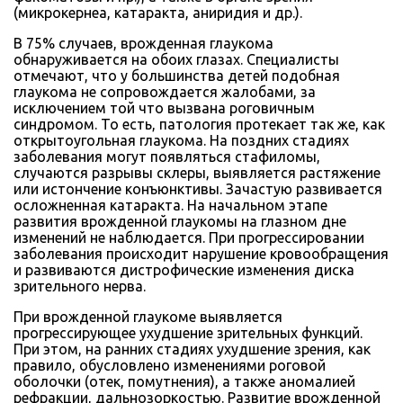
(микрокернеа, катаракта, аниридия и др.).
В 75% случаев, врожденная глаукома
обнаруживается на обоих глазах. Специалисты
отмечают, что у большинства детей подобная
глаукома не сопровождается жалобами, за
исключением той что вызвана роговичным
синдромом. То есть, патология протекает так же, как
открытоугольная глаукома. На поздних стадиях
заболевания могут появляться стафиломы,
случаются разрывы склеры, выявляется растяжение
или истончение конъюнктивы. Зачастую развивается
осложненная катаракта. На начальном этапе
развития врожденной глаукомы на глазном дне
изменений не наблюдается. При прогрессировании
заболевания происходит нарушение кровообращения
и развиваются дистрофические изменения диска
зрительного нерва.
При врожденной глаукоме выявляется
прогрессирующее ухудшение зрительных функций.
При этом, на ранних стадиях ухудшение зрения, как
правило, обусловлено изменениями роговой
оболочки (отек, помутнения), а также аномалией
рефракции, дальнозоркостью. Развитие врожденной