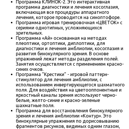
Программа КЛИНОК-2. Это интерактивная
программа диагностики и лечения косоглазия,
включающая все процедуры аппаратного
лечения, которое проводится на синоптофоре.
Программа игровая тренировочная «ЦВЕТОК» с
сериями однотипных, усложняющихся
зрительных.
Программа «Ай» основанная на методах
плеоптики, ортоптики, диплоптики, для
диагностики и лечения амблиопии, косоглазия и
развития бинокулярного зрения. В основе
упражнений лежат методы разделения полей.
Занятия осуществляется с применением красно-
синих очков.
Программа "Крестики" - игровой паттерн-
стимулятор для лечения амблиопии, с
использованием инвертирующегося шахматного
поля. Для воздействия на цветооппонентные и
яркостный каналы зрения используют черно-
белые, желто-синие и красно-зеленые
шахматные поля.
Программа для восстановления бинокулярного
зрения и лечения амблиопии «Контур». Это
бинокулярные упражнения по дорисовыванию
фрагментов рисунков, видимых одним глазом,