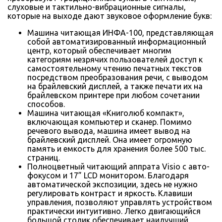
слуховые и тактильно-вибрационные сигналы,
которые на выходе дают звуковое оформление букв:
Машина читающая ИНФА-100, представляющая
собой автоматизированный информационный
центр, который обеспечивает многим
категориям незрячих пользователей доступ к
самостоятельному чтению печатных текстов
посредством преобразования речи, с выводом
на брайлевский дисплей, а также печати их на
брайлевском принтере при любом сочетании
способов.
Машина читающая «Книголюб компакт»,
включающая компьютер и сканер. Помимо
речевого вывода, машина имеет вывод на
брайлевский дисплей. Она имеет огромную
память и емкость для хранения более 500 тыс.
страниц.
Полноцветный читающий аппрата Visio с авто-
фокусом и 17” LCD монитором. Благодаря
автоматической экспозиции, здесь не нужно
регулировать контраст и яркость. Клавиши
управления, позволяют управлять устройством
практически интуитивно. Легко двигающийся
большой столик обеспечивает наилучший