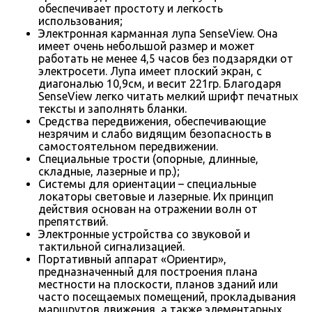
обеспечивает простоту и легкость
использования;
Электронная карманная лупа SenseView. Она
имеет очень небольшой размер и может
работать не менее 4,5 часов без подзарядки от
электросети. Лупа имеет плоский экран, с
диагональю 10,9см, и весит 221гр. Благодаря
SenseView легко читать мелкий шрифт печатных
тексты и заполнять бланки.
Средства передвижения, обеспечивающие
незрячим и слабо видящим безопасность в
самостоятельном передвижении.
Специальные трости (опорные, длинные,
складные, лазерные и пр.);
Системы для ориентации – специальные
локаторы световые и лазерные. Их принцип
действия основан на отражении волн от
препятствий.
Электронные устройства со звуковой и
тактильной сигнализацией.
Портативный аппарат «Ориентир»,
предназначенный для построения плана
местности на плоскости, планов зданий или
часто посещаемых помещений, прокладывания
маршрутов движения, а также элементарных