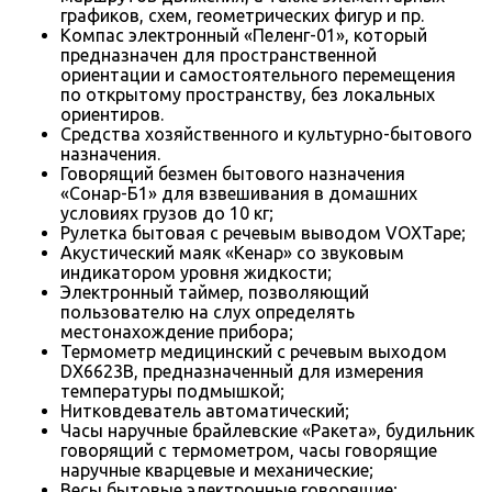
графиков, схем, геометрических фигур и пр.
Компас электронный «Пеленг-01», который
предназначен для пространственной
ориентации и самостоятельного перемещения
по открытому пространству, без локальных
ориентиров.
Средства хозяйственного и культурно-бытового
назначения.
Говорящий безмен бытового назначения
«Сонар-Б1» для взвешивания в домашних
условиях грузов до 10 кг;
Рулетка бытовая с речевым выводом VOXTape;
Акустический маяк «Кенар» со звуковым
индикатором уровня жидкости;
Электронный таймер, позволяющий
пользователю на слух определять
местонахождение прибора;
Термометр медицинский с речевым выходом
DX6623В, предназначенный для измерения
температуры подмышкой;
Нитковдеватель автоматический;
Часы наручные брайлевские «Ракета», будильник
говорящий с термометром, часы говорящие
наручные кварцевые и механические;
Весы бытовые электронные говорящие;