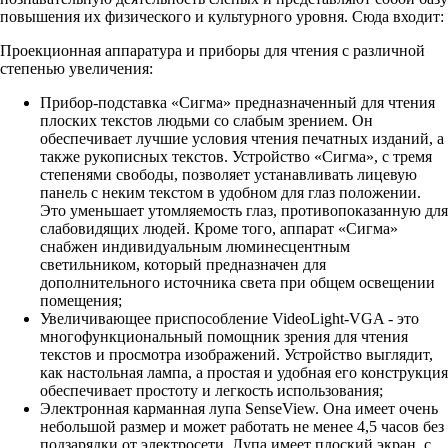
повышения их физического и культурного уровня. Сюда входит:
Проекционная аппаратура и приборы для чтения с различной
степенью увеличения:
Прибор-подставка «Сигма» предназначенный для чтения
плоских текстов людьми со слабым зрением. Он
обеспечивает лучшие условия чтения печатных изданий, а
также рукописных текстов. Устройство «Сигма», с тремя
степенями свободы, позволяет устанавливать лицевую
панель с неким текстом в удобном для глаз положении.
Это уменьшает утомляемость глаз, противопоказанную для
слабовидящих людей. Кроме того, аппарат «Сигма»
снабжен индивидуальным люминесцентным
светильником, который предназначен для
дополнительного источника света при общем освещении
помещения;
Увеличивающее приспособление VideoLight-VGA - это
многофункциональный помощник зрения для чтения
текстов и просмотра изображений. Устройство выглядит,
как настольная лампа, а простая и удобная его конструкция
обеспечивает простоту и легкость использования;
Электронная карманная лупа SenseView. Она имеет очень
небольшой размер и может работать не менее 4,5 часов без
подзарядки от электросети. Лупа имеет плоский экран, с