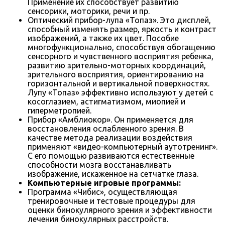
Применение их способствует развитию
сенсорики, моторики, речи и пр.
Оптический прибор-лупа «Топаз». Это дисплей,
способный изменять размер, яркость и контраст
изображений, а также их цвет. Пособие
многофункционально, способствуя обогащению
сенсорного и чувственного восприятия ребенка,
развитию зрительно-моторных координаций,
зрительного восприятия, ориентированию на
горизонтальной и вертикальной поверхностях.
Лупу «Топаз» эффективно используют у детей с
косоглазием, астигматизмом, миопией и
гиперметропией.
Прибор «Амблиокор». Он применяется для
восстановления ослабленного зрения. В
качестве метода реализации воздействия
применяют «видео-компьютерный аутотренинг».
С его помощью развиваются естественные
способности мозга восстанавливать
изображение, искаженное на сетчатке глаза.
Компьютерные игровые программы:
Программа «Чибис», осуществляющая
тренировочные и тестовые процедуры для
оценки бинокулярного зрения и эффективности
лечения бинокулярных расстройств.