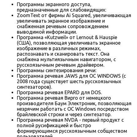
Программы экранного доступа,
предназначенные для слабовидящих:
ZoomText от фирмы Ai Squared, увеличивающая
увеличивать экранное изображение и
снабженная речевым сопровождением
выводимой информации.
Программа «Kutzweil» от Lernout & Hauspie
(США), позволяющая увеличивать экранное
изображение в различных режимах,
распознавать и сканировать текст. Она
снабжена мультиязычным навигатором, с
русскоязычным речевым драйвером.
Программы синтезирования речи:
Программа речевая JAWS для ОС WINDOWS (с
2008 года существует шесть русскоязычных
синтезаторов).
Программа речевая EPARD для DOS.
Программа речевая Вирго от немецкого
производителя Баум Электроник, позволяющая
незрячим работать с ОС Windows посредством
брайлевской строки и через синтезатор.
Программа речевая NVDA - первый продукт с
полной русификацией и быстро
формирующимся русскоязычным собществом
пользователей.