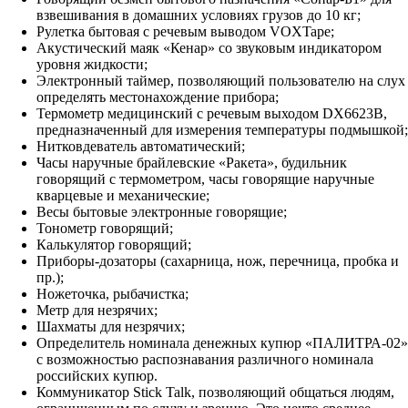
взвешивания в домашних условиях грузов до 10 кг;
Рулетка бытовая с речевым выводом VOXTape;
Акустический маяк «Кенар» со звуковым индикатором
уровня жидкости;
Электронный таймер, позволяющий пользователю на слух
определять местонахождение прибора;
Термометр медицинский с речевым выходом DX6623В,
предназначенный для измерения температуры подмышкой;
Нитковдеватель автоматический;
Часы наручные брайлевские «Ракета», будильник
говорящий с термометром, часы говорящие наручные
кварцевые и механические;
Весы бытовые электронные говорящие;
Тонометр говорящий;
Калькулятор говорящий;
Приборы-дозаторы (сахарница, нож, перечница, пробка и
пр.);
Ножеточка, рыбачистка;
Метр для незрячих;
Шахматы для незрячих;
Определитель номинала денежных купюр «ПАЛИТРА-02»
с возможностью распознавания различного номинала
российских купюр.
Коммуникатор Stick Talk, позволяющий общаться людям,