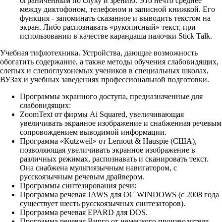
ограниченным по слуху и зрению. Это нечто среднее
между диктофоном, телефоном и записной книжкой. Его
функция - запоминать сказанное и выводить текстом на
экран. Либо распознавать «рукописный» текст, при
использовании в качестве карандаша палочки Stick Talk.
Учебная тифлотехника. Устройства, дающие возможность
обогатить содержание, а также методы обучения слабовидящих,
слепых и слепоглухонемых учеников в специальных школах,
ВУЗах и учебных заведениях профессиональной подготовки.
Программы экранного доступа, предназначенные для
слабовидящих:
ZoomText от фирмы Ai Squared, увеличивающая
увеличивать экранное изображение и снабженная речевым
сопровождением выводимой информации.
Программа «Kutzweil» от Lernout & Hauspie (США),
позволяющая увеличивать экранное изображение в
различных режимах, распознавать и сканировать текст.
Она снабжена мультиязычным навигатором, с
русскоязычным речевым драйвером.
Программы синтезирования речи:
Программа речевая JAWS для ОС WINDOWS (с 2008 года
существует шесть русскоязычных синтезаторов).
Программа речевая EPARD для DOS.
Программа речевая Вирго от немецкого производителя