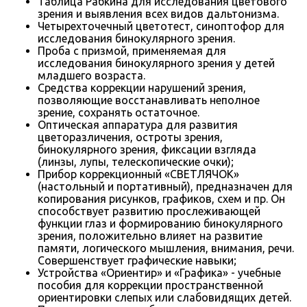
Таблица Рабкина для исследования цветового
зрения и выявления всех видов дальтонизма.
Четырехточечный цветотест, синоптофор для
исследования бинокулярного зрения.
Проба с призмой, применяемая для
исследования бинокулярного зрения у детей
младшего возраста.
Средства коррекции нарушений зрения,
позволяющие восстанавливать неполное
зрение, сохранять остаточное.
Оптическая аппаратура для развития
цветоразличения, остроты зрения,
бинокулярного зрения, фиксации взгляда
(линзы, лупы, телескопические очки);
Прибор коррекционный «СВЕТЛЯЧОК»
(настольный и портативный), предназначен для
копирования рисунков, графиков, схем и пр. Он
способствует развитию прослеживающей
функции глаз и формированию бинокулярного
зрения, положительно влияет на развитие
памяти, логического мышления, внимания, речи.
Совершенствует графические навыки;
Устройства «Ориентир» и «Графика» - учебные
пособия для коррекции пространственной
ориентировки слепых или слабовидящих детей.