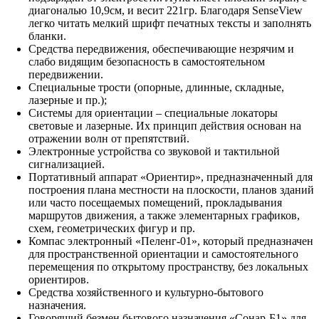
диагональю 10,9см, и весит 221гр. Благодаря SenseView
легко читать мелкий шрифт печатных тексты и заполнять
бланки.
Средства передвижения, обеспечивающие незрячим и
слабо видящим безопасность в самостоятельном
передвижении.
Специальные трости (опорные, длинные, складные,
лазерные и пр.);
Системы для ориентации – специальные локаторы
световые и лазерные. Их принцип действия основан на
отражении волн от препятствий.
Электронные устройства со звуковой и тактильной
сигнализацией.
Портативный аппарат «Ориентир», предназначенный для
построения плана местности на плоскости, планов зданий
или часто посещаемых помещений, прокладывания
маршрутов движения, а также элементарных графиков,
схем, геометрических фигур и пр.
Компас электронный «Пеленг-01», который предназначен
для пространственной ориентации и самостоятельного
перемещения по открытому пространству, без локальных
ориентиров.
Средства хозяйственного и культурно-бытового
назначения.
Говорящий безмен бытового назначения «Сонар-Б1» для