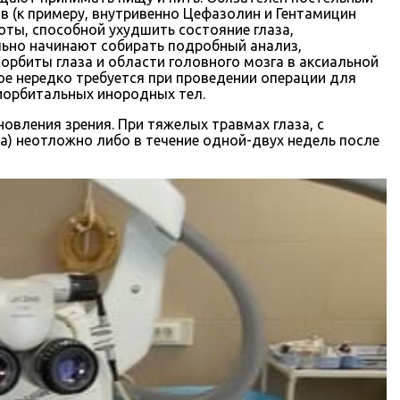
в (к примеру, внутривенно Цефазолин и Гентамицин
ты, способной ухудшить состояние глаза,
льно начинают собирать подробный анализ,
рбиты глаза и области головного мозга в аксиальной
ое нередко требуется при проведении операции для
иорбитальных инородных тел.
овления зрения. При тяжелых травмах глаза, с
а) неотложно либо в течение одной-двух недель после