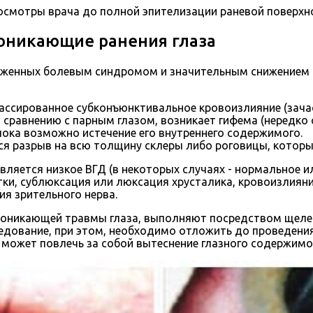
смотры врача до полной эпителизации раневой поверхн
роникающие ранения глаза
аженных болевым синдромом и значительным снижением 
ассированное субконъюнктивальное кровоизлияние (зач
 сравнению с парным глазом, возникает гифема (нередко 
блока возможно истечение его внутреннего содержимого.
тся разрыв на всю толщину склеры либо роговицы, кото
яется низкое ВГД (в некоторых случаях - нормальное и
тки, сублюксация или люксация хрусталика, кровоизлиян
ия зрительного нерва.
 проникающей травмы глаза, выполняют посредством щел
дование, при этом, необходимо отложить до проведения 
 может повлечь за собой вытеснение глазного содержимо