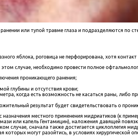
анении или тупой травме глаза и подразделяются по ст
азного яблока, роговица не перфорирована, хотя контакт
в этом случае, необходимо провести полное офтальмолог
ключения проникающего ранения;
ой глубины и отсутствия крови;
тра, когда есть возможность не касаться раны, либо п
ожительный результат будет свидетельствовать о прони
с назначения местного применения мидриатиков (к приме
й мази или капель Гентамицин), наложения давящей повя
аком случае, сначала также достигается циклоплегия ми
края которых могут разойтись, в условиях хирургической