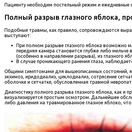
Пациенту необходим постельный режим и ежедневные о
Полный разрыв глазного яблока, п
Подобные травмы, как правило, сопровождаются выр
выступают:
При полном разрыве глазного яблока возможно м
передняя камера становится глубже либо мельче в
(особенно в направлении разрыва), из глазного я
В случае проникающего ранения глаза, наблюдае
Общими симптомами для вышеописанных состояний, явл
экхимоз, иридодиализ, циклодиализ, сотрясение сетча
оболочке и сетчатке, обусловленная травмой невропат
Диагностику полного разрыва глазного яблока, как и
визуализируется простым осмотром. Дальнейшее обсле
либо давления на травмированное глазное яблоко, что