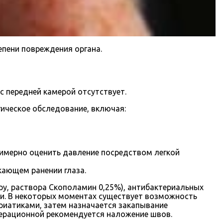
епени повреждения органа.
 с передней камерой отсутствует.
ическое обследование, включая:
римерно оценить давление посредством легкой
кающем ранении глаза.
ру, раствора Скополамин 0,25%), антибактериальных
зки. В некоторых моментах существует возможность
дриатиками, затем назначается закапывание
 операционной рекомендуется наложение швов.