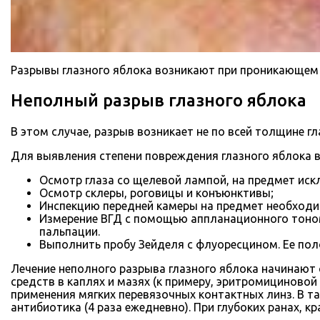
Разрывы глазного яблока возникают при проникающем р
Неполный разрыв глазного яблока
В этом случае, разрыв возникает не по всей толщине гл
Для выявления степени повреждения глазного яблока 
Осмотр глаза со щелевой лампой, на предмет ис
Осмотр склеры, роговицы и конъюнктивы;
Инспекцию передней камеры на предмет необходим
Измерение ВГД с помощью аппланационного тономе
пальпации.
Выполнить пробу Зейделя с флуоресцином. Ее пол
Лечение неполного разрыва глазного яблока начинают 
средств в каплях и мазях (к примеру, эритромициново
применения мягких перевязочных контактных линз. В т
антибиотика (4 раза ежедневно). При глубоких ранах, 