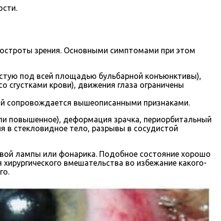
ости.
остроты зрения. Основными симптомами при этом
астую под всей площадью бульбарной конъюнктивы),
со сгустками крови), движения глаза ограничены
рый сопровождается вышеописанными признаками.
ли повышенное), деформация зрачка, периорбитальный
ия в стекловидное тело, разрывы в сосудистой
евой лампы или фонарика. Подобное состояние хорошо
хирургического вмешательства во избежание какого-
го.