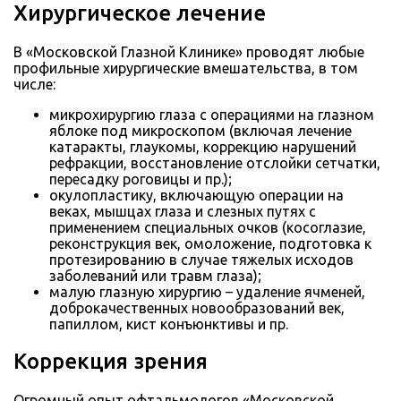
Хирургическое лечение
В «Московской Глазной Клинике» проводят любые
профильные хирургические вмешательства, в том
числе:
микрохирургию глаза с операциями на глазном
яблоке под микроскопом (включая лечение
катаракты, глаукомы, коррекцию нарушений
рефракции, восстановление отслойки сетчатки,
пересадку роговицы и пр.);
окулопластику, включающую операции на
веках, мышцах глаза и слезных путях с
применением специальных очков (косоглазие,
реконструкция век, омоложение, подготовка к
протезированию в случае тяжелых исходов
заболеваний или травм глаза);
малую глазную хирургию – удаление ячменей,
доброкачественных новообразований век,
папиллом, кист конъюнктивы и пр.
Коррекция зрения
Огромный опыт офтальмологов «Московской