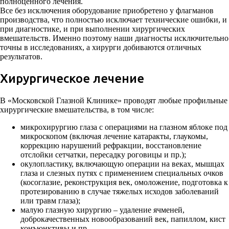
полноценного лечения.
Все без исключения оборудование приобретено у флагманов
производства, что полностью исключает технические ошибки, и
при диагностике, и при выполнении хирургических
вмешательств. Именно поэтому наши диагносты исключительно
точны в исследованиях, а хирурги добиваются отличных
результатов.
Хирургическое лечение
В «Московской Глазной Клинике» проводят любые профильные
хирургические вмешательства, в том числе:
микрохирургию глаза с операциями на глазном яблоке под
микроскопом (включая лечение катаракты, глаукомы,
коррекцию нарушений рефракции, восстановление
отслойки сетчатки, пересадку роговицы и пр.);
окулопластику, включающую операции на веках, мышцах
глаза и слезных путях с применением специальных очков
(косоглазие, реконструкция век, омоложение, подготовка к
протезированию в случае тяжелых исходов заболеваний
или травм глаза);
малую глазную хирургию – удаление ячменей,
доброкачественных новообразований век, папиллом, кист
конъюнктивы и пр.