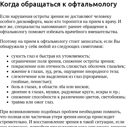
Когда обращаться к офтальмологу
Если нарушения остроты зрения не доставляют человеку
особого дискомфорта, мало кто торопится на прием к врачу. И
все же, специалисты напоминают: раннее обращение к
офтальмологу поможет избежать врачебного вмешательства.
Поэтому на прием к офтальмологу стоит записаться, если Вы
обнаружили у себя любой из следующих симптомов:
сухость глаз и быстрая их утомляемость;
ограничение поля зрения, снижение остроты зрения;
покраснение или отечность слизистых оболочек глаза/век;
жжение в глазах, зуд, резь, ощущение инородного тела;
слезотечение или выделения из глаз (прозрачные,
гнойные, пенистые);
боль в глазах, в области лба или висков;
двоение в глазах, мушки, радужные круги, искры и пр.;
снижение способности к различению цветов, светобоязнь;
травма или ожог глаз.
При возникновении подобных проблем необходимо помнить,
что полная или частичная утеря зрения иногда происходит
стремительно. И восстановление зрения в такой ситуации, если
оно возможно, потребует продолжительного серьезного лечения.