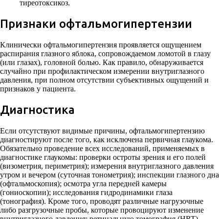
тиреотоксикоз.
Признаки офтальмогипертензии
Клинически офтальмогипертензия проявляется ощущением
распирания глазного яблока, сопровождаемом ломотой в глазу
(или глазах), головной болью. Как правило, обнаруживается
случайно при профилактическом измерении внутриглазного
давления, при полном отсутствии субъективных ощущений и
признаков у пациента.
Диагностика
Если отсутствуют видимые причины, офтальмогипертензию
диагностируют после того, как исключена первичная глаукома.
Обязательно проведение всех исследований, применяемых в
диагностике глаукомы: проверки остроты зрения и его полей
(визометрия, периметрия); измерения внутриглазного давления
утром и вечером (суточная тонометрия); инспекции глазного дна
(офтальмоскопия); осмотра угла передней камеры
(гониоскопии); исследования гидродинамики глаза
(тонография). Кроме того, проводят различные нагрузочные
либо разгрузочные пробы, которые провоцируют изменение
внутриглазного давления; ретинальную томография (HRT),