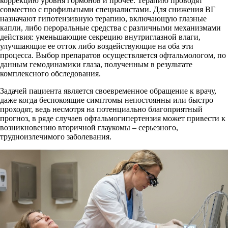
коррекцию уровня гормонов и прочее. Терапию проводят
совместно с профильными специалистами. Для снижения ВГ
назначают гипотензивную терапию, включающую глазные
капли, либо пероральные средства с различными механизмами
действия: уменьшающие секрецию внутриглазной влаги,
улучшающие ее отток либо воздействующие на оба эти
процесса. Выбор препаратов осуществляется офтальмологом, по
данным гемодинамики глаза, полученным в результате
комплексного обследования.
Задачей пациента является своевременное обращение к врачу,
даже когда беспокоящие симптомы непостоянны или быстро
проходят, ведь несмотря на потенциально благоприятный
прогноз, в ряде случаев офтальмогипертензия может привести к
возникновению вторичной глаукомы – серьезного,
трудноизлечимого заболевания.