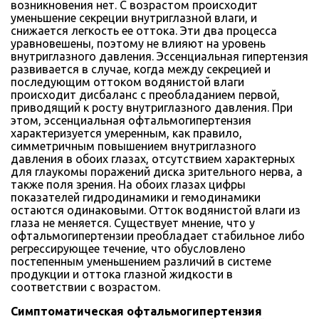
возникновения нет. С возрастом происходит
уменьшение секреции внутриглазной влаги, и
снижается легкость ее оттока. Эти два процесса
уравновешены, поэтому не влияют на уровень
внутриглазного давления. Эссенциальная гипертензия
развивается в случае, когда между секрецией и
последующим оттоком водянистой влаги
происходит дисбаланс с преобладанием первой,
приводящий к росту внутриглазного давления. При
этом, эссенциальная офтальмогипертензия
характеризуется умеренным, как правило,
симметричным повышением внутриглазного
давления в обоих глазах, отсутствием характерных
для глаукомы поражений диска зрительного нерва, а
также поля зрения. На обоих глазах цифры
показателей гидродинамики и гемодинамики
остаются одинаковыми. Отток водянистой влаги из
глаза не меняется. Существует мнение, что у
офтальмогипертензии преобладает стабильное либо
регрессирующее течение, что обусловлено
постепенным уменьшением различий в системе
продукции и оттока глазной жидкости в
соответствии с возрастом.
Симптоматическая офтальмогипертензия