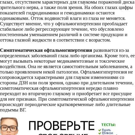
глазах, отсутствием характерных для глаукомы поражений диска
зрительного нерва, а также поля зрения. На обоих глазах цифры
показателей гидродинамики и гемодинамики остаются
одинаковыми. Отток водянистой влаги из глаза не меняется.
Существует мнение, что у офтальмогипертензии преобладает
стабильное либо регрессирующее течение, что обусловлено
постепенным уменьшением различий в системе продукции и
оттока глазной жидкости в соответствии с возрастом.
Симптоматическая офтальмогипертензия
развивается из-за
определенных заболеваний глаза либо организма. Кроме того, ее
могут вызывать некоторые медикаментозные и токсические
воздействия. Она не является самостоятельным заболеванием, а
только проявлением некой патологии. Офтальмогипертензия не
сопровождается характерными для глауком изменениями со
стороны ДЗН или поля зрения, однако при длительном течении,
симптоматическая офтальмогипертензия нередко плавно
переходит во вторичную глаукому и приобретает все присущие
для нее признаки. При симптоматической офтальмогипертензии
происходят периодические кратковременные либо длительные
подъемы ВГ.