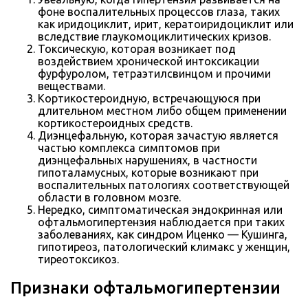
фоне воспалительных процессов глаза, таких
как иридоциклит, ирит, кератоиридоциклит или
вследствие глаукомоциклитических кризов.
Токсическую, которая возникает под
воздействием хронической интоксикации
фурфуролом, тетраэтилсвинцом и прочими
веществами.
Кортикостероидную, встречающуюся при
длительном местном либо общем применении
кортикостероидных средств.
Диэнцефальную, которая зачастую является
частью комплекса симптомов при
диэнцефальных нарушениях, в частности
гипоталамусных, которые возникают при
воспалительных патологиях соответствующей
области в головном мозге.
Нередко, симптоматическая эндокринная или
офтальмогипертензия наблюдается при таких
заболеваниях, как синдром Иценко — Кушинга,
гипотиреоз, патологический климакс у женщин,
тиреотоксикоз.
Признаки офтальмогипертензии