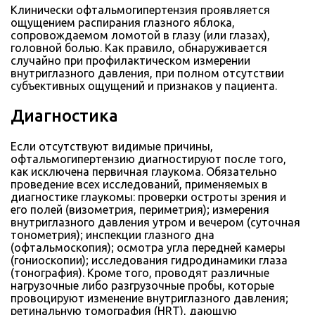
Клинически офтальмогипертензия проявляется
ощущением распирания глазного яблока,
сопровождаемом ломотой в глазу (или глазах),
головной болью. Как правило, обнаруживается
случайно при профилактическом измерении
внутриглазного давления, при полном отсутствии
субъективных ощущений и признаков у пациента.
Диагностика
Если отсутствуют видимые причины,
офтальмогипертензию диагностируют после того,
как исключена первичная глаукома. Обязательно
проведение всех исследований, применяемых в
диагностике глаукомы: проверки остроты зрения и
его полей (визометрия, периметрия); измерения
внутриглазного давления утром и вечером (суточная
тонометрия); инспекции глазного дна
(офтальмоскопия); осмотра угла передней камеры
(гониоскопии); исследования гидродинамики глаза
(тонография). Кроме того, проводят различные
нагрузочные либо разгрузочные пробы, которые
провоцируют изменение внутриглазного давления;
ретинальную томография (HRT), дающую