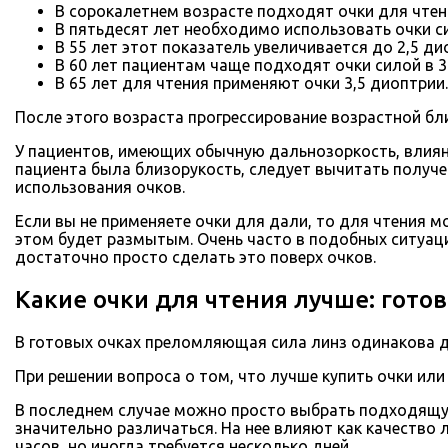
В сорокалетнем возрасте подходят очки для чтен
В пятьдесят лет необходимо использовать очки си
В 55 лет этот показатель увеличивается до 2,5 ди
В 60 лет пациентам чаще подходят очки силой в 3
В 65 лет для чтения применяют очки 3,5 диоптрии.
После этого возраста прогрессирование возрастной бл
У пациентов, имеющих обычную дальнозоркость, влиян
пациента была близорукость, следует вычитать получ
использования очков.
Если вы не применяете очки для дали, то для чтения 
этом будет размытым. Очень часто в подобных ситуац
достаточно просто сделать это поверх очков.
Какие очки для чтения лучше: готов
В готовых очках преломляющая сила линз одинакова дл
При решении вопроса о том, что лучше купить очки ил
В последнем случае можно просто выбрать подходящую
значительно различаться. На нее влияют как качество 
часов, но иногда требуется несколько дней.