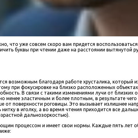
но, что уже совсем скоро вам придется воспользоваться о
ичить буквы при чтении даже на расстоянии вытянутой р
ится возможным благодаря работе хрусталика, который и
ому при фокусировке на близко расположенных объектах,
бность. В связи с такими изменениями лучи от близких о
о менее эластичным и более плотным, в результате чего
е от поверхности роговицы. Это вызывает излишнее нап
итку в иголку, а во время чтения приходится все дальше 
озрастной дальнозоркостью).
ющим процессом и имеет свои нормы. Каждые пять лет об
ниже: