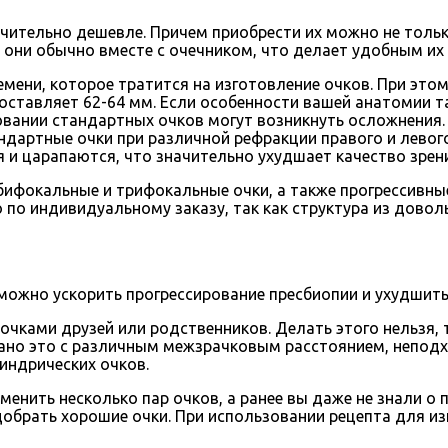
чительно дешевле. Причем приобрести их можно не только
 они обычно вместе с очечником, что делает удобным их
мени, которое тратится на изготовление очков. При это
оставляет 62-64 мм. Если особенности вашей анатомии т
вании стандартных очков могут возникнуть осложнения. К
ндартные очки при различной рефракции правого и левого
 и царапаются, что значительно ухудшает качество зрен
ифокальные и трифокальные очки, а также прогрессивные
 по индивидуальному заказу, так как структура из довол
можно ускорить прогрессирование пресбиопии и ухудшить
чками друзей или родственников. Делать этого нельзя, 
зано это с различным межзрачковым расстоянием, неподх
индрических очков.
енить несколько пар очков, а ранее вы даже не знали о 
обрать хорошие очки. При использовании рецепта для из