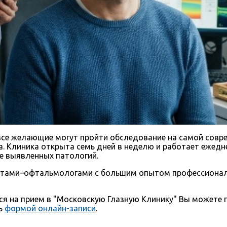
все желающие могут пройти обследование на самой совре
. Клиника открыта семь дней в неделю и работает ежедне
ие выявленных патологий.
стами–офтальмологами с большим опытом профессионал
ься на прием в "Московскую Глазную Клинику" Вы можете
сь
формой онлайн-записи
.