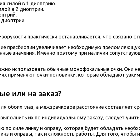
ия силой в 1 диоптрию.
лой в 2 диоптрии.
оптрий.
 диоптрии.
изорукости практически останавливается, что связано с 
ие пресбиопии увеличивает необходимую преломляющую си
енные значения. Именно поэтому при наличии сопутствую
можно использовать обычные монофокальные очки. Они не 
иях применяют очки-половинки, которые обладают узким
ые или на заказ?
я обоих глаз, а межзрачковое расстояние составляет ср
и выполнить их по индивидуальному заказу, следует учит
 по силе линзу и оправу, которая будет обладать необ
линз и оправы, так и сложность работы. Для того, чтобы