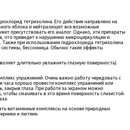
рохлорид тетризолина. Его действие направлено на
зного яблока и нейтрализует все возможные
ет присутствовать его аналог. Однако, эти препараты
в, что приведет к нарушению микроциркуляции и
з. Также при использовании гидрохлорида тетризолина
 системы, бессонница. Обычно такие эффекты
воляет длительно увлажнять глазную поверхность).
плекс упражнений. Очень важно работу чередовать с
и часа хорошо провести комплекс упражнений или
ь, закрыв глаза. При работе за экраном можно
 чтобы смачивать в это время поверхность слизистой.
аза.
ать витаминные комплексы на основе природных
ерники и лютеин.