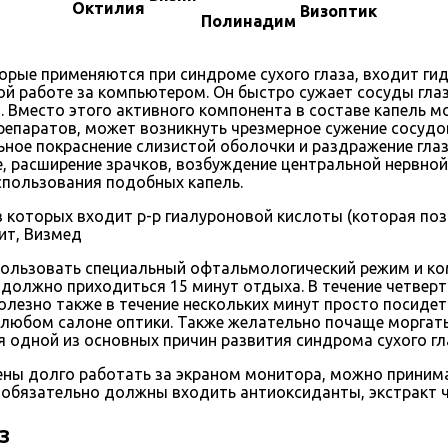
Октилия
Визоптик
Полинадим
рые применяются при синдроме сухого глаза, входит гид
й работе за компьютером. Он быстро сужает сосуды гла
место этого активного компонента в составе капель мож
репаратов, может возникнуть чрезмерное сужение сосудо
льное покраснение слизистой оболочки и раздражение гла
 расширение зрачков, возбуждение центральной нервной
спользования подобных капель.
 которых входит р-р гиалуроновой кислоты (которая поз
вит, Визмед
ользовать специальный офтальмологический режим и ком
должно приходиться 15 минут отдыха. В течение четверт
олезно также в течение нескольких минут просто посидет
любом салоне оптики. Также желательно почаще моргать,
 одной из основных причин развития синдрома сухого гл
ены долго работать за экраном монитора, можно приним
 обязательно должны входить антиоксиданты, экстракт ч
з