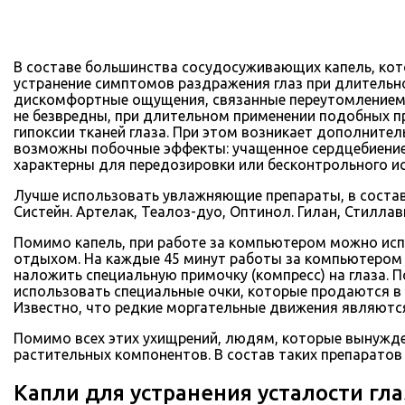
В составе большинства сосудосуживающих капель, кото
устранение симптомов раздражения глаз при длительно
дискомфортные ощущения, связанные переутомлением. В
не безвредны, при длительном применении подобных п
гипоксии тканей глаза. При этом возникает дополните
возможны побочные эффекты: учащенное сердцебиение,
характерны для передозировки или бесконтрольного и
Лучше использовать увлажняющие препараты, в состав
Систейн. Артелак, Теалоз-дуо, Оптинол. Гилан, Стилла
Помимо капель, при работе за компьютером можно исп
отдыхом. На каждые 45 минут работы за компьютером 
наложить специальную примочку (компресс) на глаза. П
использовать специальные очки, которые продаются в 
Известно, что редкие моргательные движения являются
Помимо всех этих ухищрений, людям, которые вынужд
растительных компонентов. В состав таких препаратов
Капли для устранения усталости гла