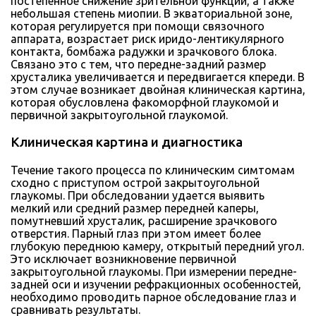
постепенное снижение зрительной функции, а также
небольшая степень миопии. В экваториальной зоне,
которая регулируется при помощи связочного
аппарата, возрастает риск иридо-лентикулярного
контакта, бомбажа радужки и зрачкового блока.
Связано это с тем, что передне-задний размер
хрусталика увеличивается и передвигается кпереди. В
этом случае возникает двойная клиническая картина,
которая обусловлена факоморфной глаукомой и
первичной закрытоугольной глаукомой.
Клиническая картина и диагностика
Течение такого процесса по клиническим симтомам
сходно с приступом острой закрытоугольной
глаукомы. При обследовании удается выявить
мелкий или средний размер передней каперы,
помутневший хрусталик, расширение зрачкового
отверстия. Парный глаз при этом имеет более
глубокую переднюю камеру, открытый передний угол.
Это исключает возникновение первичной
закрытоугольной глаукомы. При измерении передне-
задней оси и изучении рефракционных особенностей,
необходимо проводить парное обследование глаз и
сравнивать результаты.