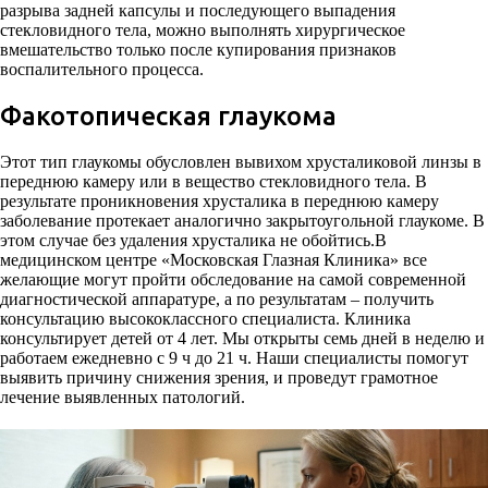
разрыва задней капсулы и последующего выпадения
стекловидного тела, можно выполнять хирургическое
вмешательство только после купирования признаков
воспалительного процесса.
Факотопическая глаукома
Этот тип глаукомы обусловлен вывихом хрусталиковой линзы в
переднюю камеру или в вещество стекловидного тела. В
результате проникновения хрусталика в переднюю камеру
заболевание протекает аналогично закрытоугольной глаукоме. В
этом случае без удаления хрусталика не обойтись.В
медицинском центре «Московская Глазная Клиника» все
желающие могут пройти обследование на самой современной
диагностической аппаратуре, а по результатам – получить
консультацию высококлассного специалиста. Клиника
консультирует детей от 4 лет. Мы открыты семь дней в неделю и
работаем ежедневно с 9 ч до 21 ч. Наши специалисты помогут
выявить причину снижения зрения, и проведут грамотное
лечение выявленных патологий.