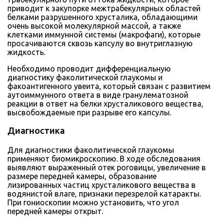
приводит к закупорке межтрабекулярных областей
белками разрушенного хрусталика, обладающими
очень высокой молекулярной массой, а также
клетками иммунной системы (макрофаги), которые
просачиваются сквозь капсулу во внутриглазную
жидкость.
Необходимо проводит дифференциальную
диагностику факолитической глаукомы и
факоантигенного увеита, который связан с развитием
аутоиммунного ответа в виде гранулематозной
реакции в ответ на белки хрусталикового вещества,
высвобождаемые при разрыве его капсулы.
Диагностика
Для диагностики факолитической глаукомы
применяют биомикроскопию. В ходе обследования
выявляют выраженный отек роговицы, увеличение в
размере передней камеры, образование
лизированных частиц хрусталикового вещества в
водянистой влаге, признаки перезрелой катаракты.
При гониоскопии можно установить, что угол
передней камеры открыт.