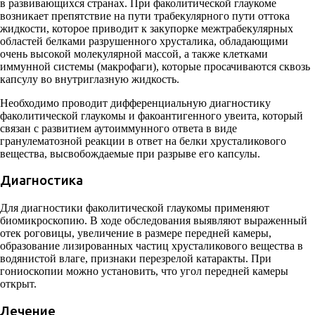
в развивающихся странах. При факолитической глаукоме
возникает препятствие на пути трабекулярного пути оттока
жидкости, которое приводит к закупорке межтрабекулярных
областей белками разрушенного хрусталика, обладающими
очень высокой молекулярной массой, а также клетками
иммунной системы (макрофаги), которые просачиваются сквозь
капсулу во внутриглазную жидкость.
Необходимо проводит дифференциальную диагностику
факолитической глаукомы и факоантигенного увеита, который
связан с развитием аутоиммунного ответа в виде
гранулематозной реакции в ответ на белки хрусталикового
вещества, высвобождаемые при разрыве его капсулы.
Диагностика
Для диагностики факолитической глаукомы применяют
биомикроскопию. В ходе обследования выявляют выраженный
отек роговицы, увеличение в размере передней камеры,
образование лизированных частиц хрусталикового вещества в
водянистой влаге, признаки перезрелой катаракты. При
гониоскопии можно установить, что угол передней камеры
открыт.
Лечение