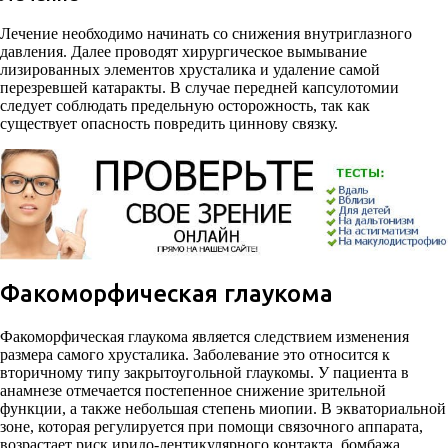
Лечение необходимо начинать со снижения внутриглазного
давления. Далее проводят хирургическое вымывание
лизированных элементов хрусталика и удаление самой
перезревшей катаракты. В случае передней капсулотомии
следует соблюдать предельную осторожность, так как
существует опасность повредить циннову связку.
Факоморфическая глаукома
Факоморфическая глаукома является следствием изменения
размера самого хрусталика. Заболевание это относится к
вторичному типу закрытоугольной глаукомы. У пациента в
анамнезе отмечается постепенное снижение зрительной
функции, а также небольшая степень миопии. В экваториальной
зоне, которая регулируется при помощи связочного аппарата,
возрастает риск иридо-лентикулярного контакта, бомбажа