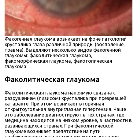
Факогенная глаукома возникает на фоне патологий
хрусталика глаза различной природы (воспаление,
травма). Выделяют несколько видов факогенной
глаукомы: факолитическая глаукома,
факоморфическая глаукома, факотопическая
глаукома.
Факолитическая глаукома
Факолитическая глаукома напрямую связана с
разрушением (лизисом) хрусталика при презревшей
катаракте. При этом возникает вторичная
открытоугольная внутриглазная гипертензия. Чаще
это заболевание диагностируют в тех странах, где
медицина находится на низком уровне, в частности в
развивающихся странах. При факолитической
глаукоме возникает препятствие на пути
трабекулярного пути оттока жидкости, которое