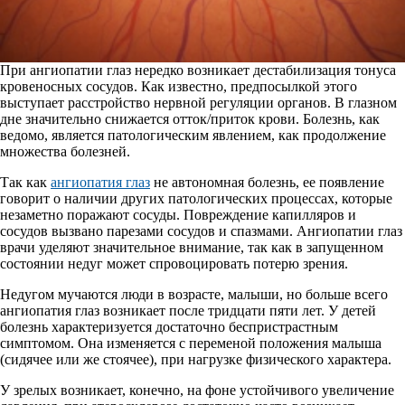
При ангиопатии глаз нередко возникает дестабилизация тонуса
кровеносных сосудов. Как известно, предпосылкой этого
выступает расстройство нервной регуляции органов. В глазном
дне значительно снижается отток/приток крови. Болезнь, как
ведомо, является патологическим явлением, как продолжение
множества болезней.
Так как
ангиопатия глаз
не автономная болезнь, ее появление
говорит о наличии других патологических процессах, которые
незаметно поражают сосуды. Повреждение капилляров и
сосудов вызвано парезами сосудов и спазмами. Ангиопатии глаз
врачи уделяют значительное внимание, так как в запущенном
состоянии недуг может спровоцировать потерю зрения.
Недугом мучаются люди в возрасте, малыши, но больше всего
ангиопатия глаз возникает после тридцати пяти лет. У детей
болезнь характеризуется достаточно беспристрастным
симптомом. Она изменяется с переменой положения малыша
(сидячее или же стоячее), при нагрузке физического характера.
У зрелых возникает, конечно, на фоне устойчивого увеличение