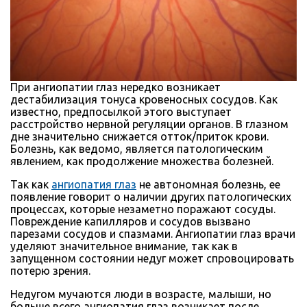
При ангиопатии глаз нередко возникает
дестабилизация тонуса кровеносных сосудов. Как
известно, предпосылкой этого выступает
расстройство нервной регуляции органов. В глазном
дне значительно снижается отток/приток крови.
Болезнь, как ведомо, является патологическим
явлением, как продолжение множества болезней.
Так как
ангиопатия глаз
не автономная болезнь, ее
появление говорит о наличии других патологических
процессах, которые незаметно поражают сосуды.
Повреждение капилляров и сосудов вызвано
парезами сосудов и спазмами. Ангиопатии глаз врачи
уделяют значительное внимание, так как в
запущенном состоянии недуг может спровоцировать
потерю зрения.
Недугом мучаются люди в возрасте, малыши, но
больше всего ангиопатия глаз возникает после