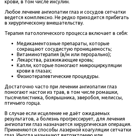
крови, в том числе инсулин.
Любое лечение ангиопатии глаз и сосудов сетчатки
ведется комплексно. Не редко приходится прибегать
в хирургическому вмешательству.
Терапия патологического процесса включает в себя:
Медикаментозные препараты, которые
сокращают сосудистую проницаемость;
Витаминотерапия (в/м или перорально);
Лекарства, разжижающие кровь;
Капли, которые помогают микроциркуляции
крови в глазах;
Физиотерапевтические процедуры.
Достаточно часто при лечении ангиопатии глаз
помогают настои из трав, в том числе ромашки,
тысячелистника, боярышника, зверобоя, мелиссы,
птичьего горца.
В случае если исцеление не даёт ожидаемых
результатов, а болезнь прогрессирует, для лечения
ангиопатии глаз назначается хирургическая операция.
Применяются способы лазерной коагуляции сетчатки
глаз. Иногда назначают витрэктомию или