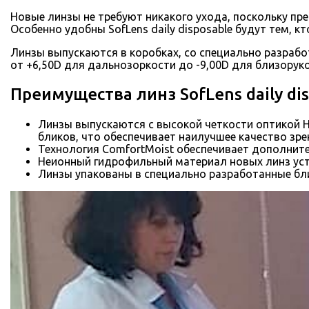
Новые линзы не требуют никакого ухода, поскольку пр
Особенно удобны SofLens daily disposable будут тем, к
Линзы выпускаются в коробках, со специально разрабо
от +6,50D для дальнозоркости до -9,00D для близоруко
Преимущества линз SofLens daily di
Линзы выпускаются с высокой четкости оптикой Hi
бликов, что обеспечивает наилучшее качество зр
Технология ComfortMoist обеспечивает дополнител
Неионный гидрофильный материал новых линз уст
Линзы упакованы в специально разработанные бли