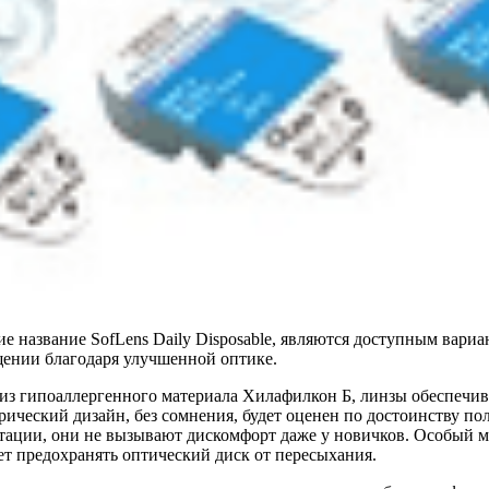
 название SofLens Daily Disposable, являются доступным вари
щении благодаря улучшенной оптике.
из гипоаллергенного материала Хилафилкон Б, линзы обеспечива
ерический дизайн, без сомнения, будет оценен по достоинству 
аптации, они не вызывают дискомфорт даже у новичков. Особый 
ет предохранять оптический диск от пересыхания.