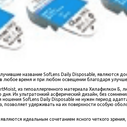
лучившие название SofLens Daily Disposable, являются 
 в любое время и при любом освещении благодаря улучше
tMoist, из гипоаллергенного материала Хилафилкон Б, л
 дня. Их ультратонкий асферический дизайн, без сомнени
 ношения SofLens Daily Disposable не нужен период адап
, позволяет удерживать на их поверхности особую оболо
e, являются идеальным сочетанием ясного четкого зрени